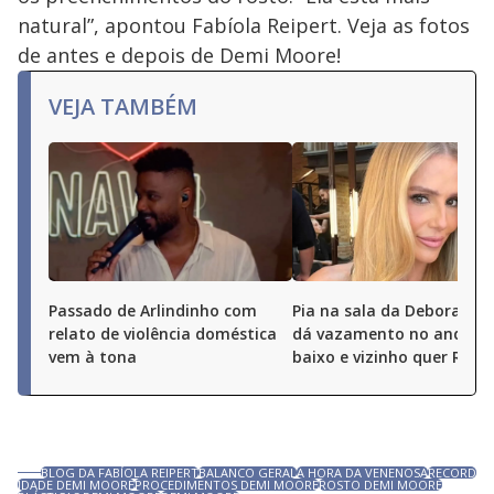
natural”, apontou Fabíola Reipert. Veja as fotos
de antes e depois de Demi Moore!
VEJA TAMBÉM
Passado de Arlindinho com
Pia na sala da Deborah S
relato de violência doméstica
dá vazamento no andar 
vem à tona
baixo e vizinho quer R$ 50
BLOG DA FABÍOLA REIPERT
BALANCO GERAL
A HORA DA VENENOSA
RECORD
IDADE DEMI MOORE
PROCEDIMENTOS DEMI MOORE
ROSTO DEMI MOORE