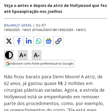
Veja o antes e depois da atriz de Hollywood que fez
até lipoaspiração nos joelhos
BALANÇO GERAL
|
Do R7
19/02/2025 - 16H21
(ATUALIZADO EM
19/02/2025 - 16H21
)
A+
A-
Loaded
:
28.92%
Adicione como fonte preferencial no Google
Ativar
Som
Opens in new window
Não ficou barato para Demi Moore! A atriz, de
62 anos, já gastou quase R$ 2 milhões em
cirurgias plásticas variadas. Agora, a estrela de
Hollywood está se empenhando em remover
parte dos procedimentos, como, por exemplo,
os preenchimentos do rosto. “Ela está mais