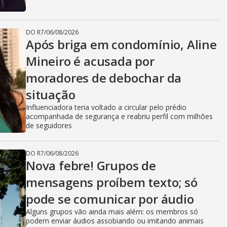
DO R7
/
06/08/2026
Após briga em condomínio, Aline
Mineiro é acusada por
moradores de debochar da
situação
Influenciadora teria voltado a circular pelo prédio
acompanhada de segurança e reabriu perfil com milhões
de seguidores
DO R7
/
06/08/2026
Nova febre! Grupos de
mensagens proíbem texto; só
pode se comunicar por áudio
Alguns grupos vão ainda mais além: os membros só
podem enviar áudios assobiando ou imitando animais