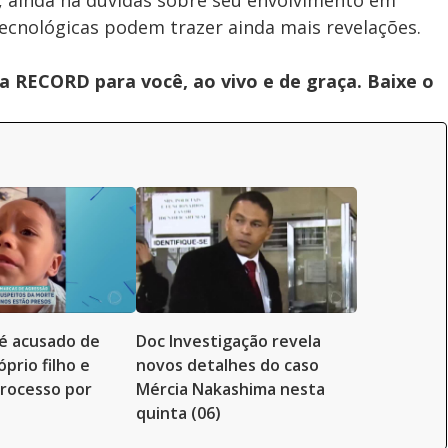
ainda há dúvidas sobre seu envolvimento em
tecnológicas podem trazer ainda mais revelações.
 RECORD para você, ao vivo e de graça. Baixe o
é acusado de
Doc Investigação revela
prio filho e
novos detalhes do caso
rocesso por
Mércia Nakashima nesta
quinta (06)