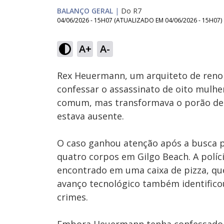
BALANÇO GERAL
|
Do R7
04/06/2026 - 15H07
(ATUALIZADO EM
04/06/2026 - 15H07
)
Loaded
:
9.40%
A+
A-
Ativar
Som
Rex Heuermann, um arquiteto de reno
confessar o assassinato de oito mulher
comum, mas transformava o porão de s
estava ausente.
O caso ganhou atenção após a busca p
quatro corpos em Gilgo Beach. A polí
encontrado em uma caixa de pizza, que
avanço tecnológico também identificou
crimes.