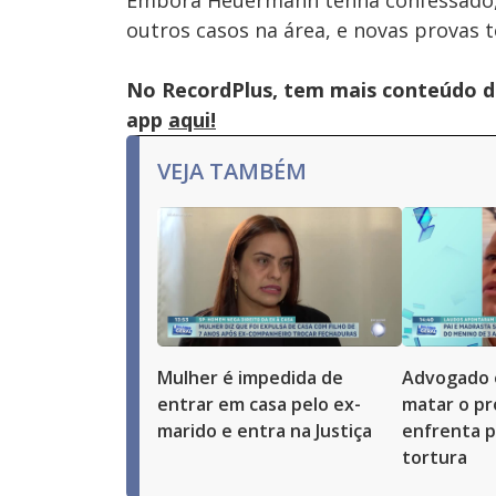
Embora Heuermann tenha confessado, 
outros casos na área, e novas provas 
No RecordPlus, tem mais conteúdo da
app
aqui!
VEJA TAMBÉM
Mulher é impedida de
Advogado 
entrar em casa pelo ex-
matar o pró
marido e entra na Justiça
enfrenta p
tortura