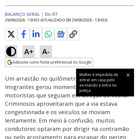
BALANÇO GERAL
|
Do R7
29/06/2026 - 13H53
(ATUALIZADO EM
29/06/2026 - 13H53
)
A+
A-
Loaded
:
26.83%
Adicione como fonte preferencial no Google
Subtitles
Ativar
Som
Opens in new window
Mulher é impedida de
Um arrastão no quilômetro 59 da rodovia dos
entrar em casa pelo
ex-marido e entra na
Imigrantes gerou momentos de pânico para
Justiça
motoristas que seguiam em direção ao litoral.
Criminosos aproveitaram que a via estava
congestionada e os veículos se moviam
lentamente. Em meio à confusão, muitos
condutores optaram por dirigir na contramão
ou pelo acostamento para escapar do perigo