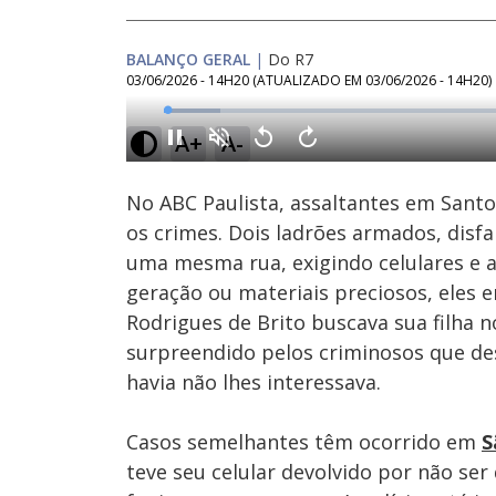
BALANÇO GERAL
|
Do R7
03/06/2026 - 14H20
(ATUALIZADO EM
03/06/2026 - 14H20
)
Loaded
:
7.70%
A+
A-
Ativar
Som
No ABC Paulista, assaltantes em Santo
os crimes. Dois ladrões armados, dis
uma mesma rua, exigindo celulares e a
geração ou materiais preciosos, eles 
Rodrigues de Brito buscava sua filha n
surpreendido pelos criminosos que d
havia não lhes interessava.
Casos semelhantes têm ocorrido em
S
teve seu celular devolvido por não ser