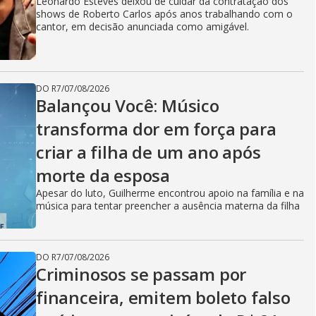
Leonardo Esteves deixou de cuidar da contratação dos
shows de Roberto Carlos após anos trabalhando com o
cantor, em decisão anunciada como amigável.
DO R7
/
07/08/2026
Balançou Você: Músico
transforma dor em força para
criar a filha de um ano após
morte da esposa
Apesar do luto, Guilherme encontrou apoio na família e na
música para tentar preencher a ausência materna da filha
DO R7
/
07/08/2026
Criminosos se passam por
financeira, emitem boleto falso