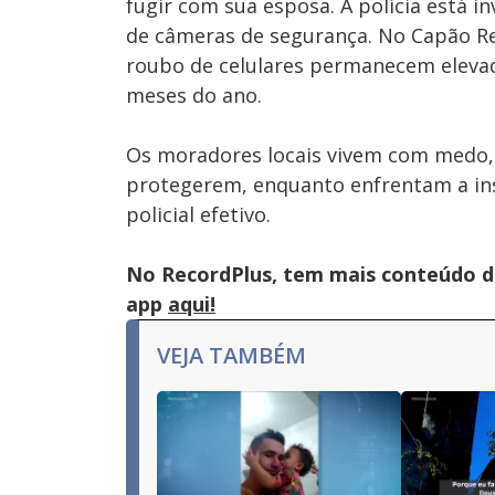
fugir com sua esposa. A polícia está i
de câmeras de segurança. No Capão Re
roubo de celulares permanecem elevad
meses do ano.
Os moradores locais vivem com medo,
protegerem, enquanto enfrentam a ins
policial efetivo.
No RecordPlus, tem mais conteúdo da
app
aqui!
VEJA TAMBÉM