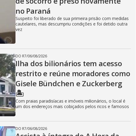
de socorro é preso novamente
no Paraná
Suspeito foi liberado de sua primeira prisão com medidas
cautelares, mas descumpriu condições e foi detido outra
vez
DO R7
/
06/08/2026
Ilha dos bilionários tem acesso
restrito e reúne moradores como
Gisele Bündchen e Zuckerberg
🏝️
Com praias paradisíacas e imóveis milionários, o local é
um dos endereços mais cobiçados pelos ricos e famosos
DO R7
/
06/08/2026
Assista à íntegra de A Hora da