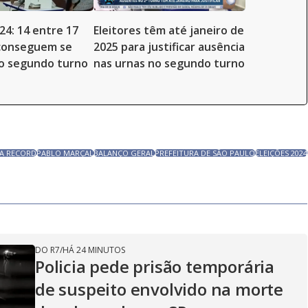
24: 14 entre 17
Eleitores têm até janeiro de
 conseguem se
2025 para justificar ausência
no segundo turno
nas urnas no segundo turno
NA RECORD
PABLO MARÇAL
BALANÇO GERAL
PREFEITURA DE SÃO PAULO
ELEIÇÕES 2024
DO R7
/
HÁ 24 MINUTOS
Policia pede prisão temporária
de suspeito envolvido na morte