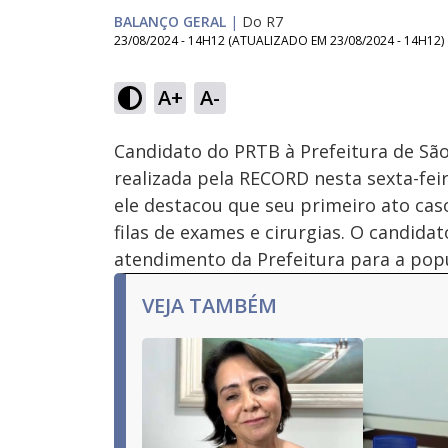
BALANÇO GERAL
|
Do R7
23/08/2024 - 14H12
(ATUALIZADO EM
23/08/2024 - 14H12
)
Loaded
:
3.55%
A+
A-
Ativar
Som
Candidato do PRTB à Prefeitura de São
realizada pela RECORD nesta sexta-feir
ele destacou que seu primeiro ato caso
filas de exames e cirurgias. O candi
atendimento da Prefeitura para a popul
VEJA TAMBÉM