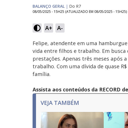
BALANÇO GERAL
|
Do R7
08/05/2025 - 15H25
(ATUALIZADO EM
08/05/2025 - 15H25
)
Loaded
:
16.61%
A+
A-
Ativar
Som
Felipe, atendente em uma hamburguer
vida entre filhos e trabalho. Em busc
prestações. Apenas três meses após a
trabalho. Com uma dívida de quase R$ 3
família.
Assista aos conteúdos da RECORD de 
VEJA TAMBÉM