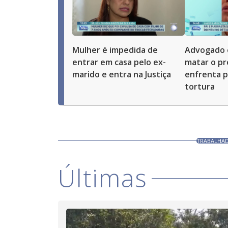
Mulher é impedida de
Advogado 
entrar em casa pelo ex-
matar o pró
marido e entra na Justiça
enfrenta p
tortura
TRABALHAD
Últimas