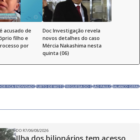
é acusado de
Doc Investigação revela
prio filho e
novos detalhes do caso
rocesso por
Mércia Nakashima nesta
quinta (06)
OR FICA ENDIVIDADO
FURTO DE MOTO
FREGUESIA DO O
SÃO PAULO
BALANÇO GERAL
DO R7
/
06/08/2026
Ilha dos bilionários tem acesso