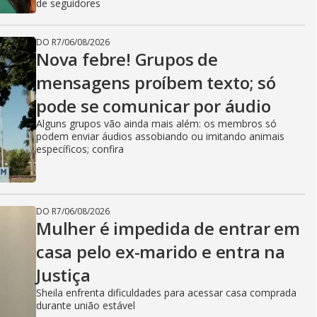
de seguidores
DO R7
/
06/08/2026
Nova febre! Grupos de
mensagens proíbem texto; só
pode se comunicar por áudio
Alguns grupos vão ainda mais além: os membros só
podem enviar áudios assobiando ou imitando animais
específicos; confira
DO R7
/
06/08/2026
Mulher é impedida de entrar em
casa pelo ex-marido e entra na
Justiça
Sheila enfrenta dificuldades para acessar casa comprada
durante união estável