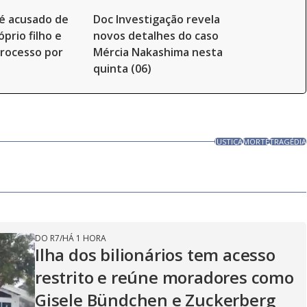
é acusado de
Doc Investigação revela
prio filho e
novos detalhes do caso
rocesso por
Mércia Nakashima nesta
quinta (06)
JUSTIÇA
MORTE
TRAGÉDIA
DO R7
/
HÁ 1 HORA
Ilha dos bilionários tem acesso
restrito e reúne moradores como
Gisele Bündchen e Zuckerberg