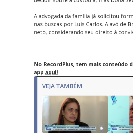
decidir sobre a custódia, mas Dona Se
A advogada da família já solicitou fo
nas buscas por Luis Carlos. A avó de 
neto, considerando seu direito à conviv
No RecordPlus, tem mais conteúdo da
app
aqui!
VEJA TAMBÉM