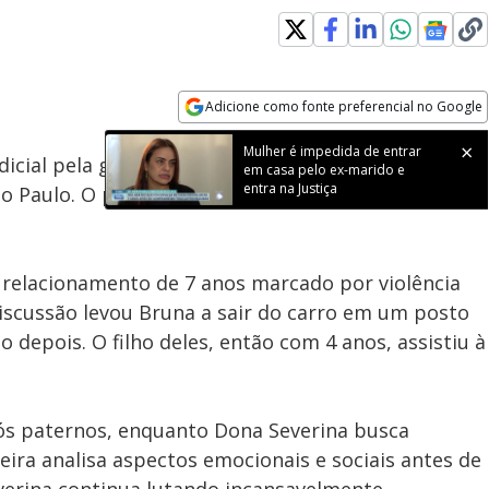
Adicione como fonte preferencial no Google
Subtitles
Velocidade
Opens in new window
Mulher é impedida de entrar
icial pela guarda de seu neto após sua filha, Bruna
em casa pelo ex-marido e
entra na Justiça
São Paulo. O principal suspeito do crime é o marido
m relacionamento de 7 anos marcado por violência
discussão levou Bruna a sair do carro em um posto
o depois. O filho deles, então com 4 anos, assistiu à
vós paternos, enquanto Dona Severina busca
leira analisa aspectos emocionais e sociais antes de