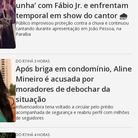
unha’ com Fábio Jr. e enfrentam
temporal em show do cantor 🌧️
Público improvisou proteção contra a chuva e continuou
cantando durante apresentação em João Pessoa, na
Paraíba
DO R7
/
HÁ 3 HORAS
Após briga em condomínio, Aline
Mineiro é acusada por
moradores de debochar da
situação
Influenciadora teria voltado a circular pelo prédio
acompanhada de segurança e reabriu perfil com milhões
de seguidores
DO R7
/
HÁ 4 HORAS