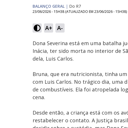
BALANÇO GERAL
|
Do R7
23/06/2026 - 15H38
(ATUALIZADO EM
23/06/2026 - 15H38
)
Loaded
:
11.36%
A+
A-
Ativar
Som
Dona Severina está em uma batalha jud
Inácia, ter sido morta no interior de 
dela, Luis Carlos.
Bruna, que era nutricionista, tinha u
com Luis Carlos. No trágico dia, uma 
de combustíveis. Ela foi atropelada log
cena.
Desde então, a criança está com os a
restabelecer o contato. A Justiça brasi