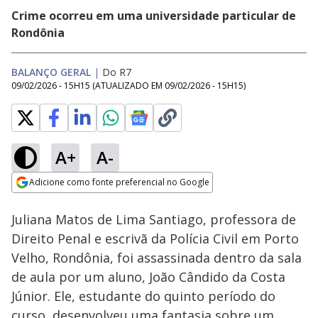
Crime ocorreu em uma universidade particular de
Rondônia
BALANÇO GERAL
|
Do R7
09/02/2026 - 15H15
(ATUALIZADO EM
09/02/2026 - 15H15
)
A+
A-
Loaded
:
7.48%
Adicione como fonte preferencial no Google
Subtitles
Ativar
Som
Opens in new window
Juliana Matos de Lima Santiago, professora de
Direito Penal e escrivã da Polícia Civil em Porto
Velho, Rondônia, foi assassinada dentro da sala
de aula por um aluno, João Cândido da Costa
Júnior. Ele, estudante do quinto período do
curso, desenvolveu uma fantasia sobre um