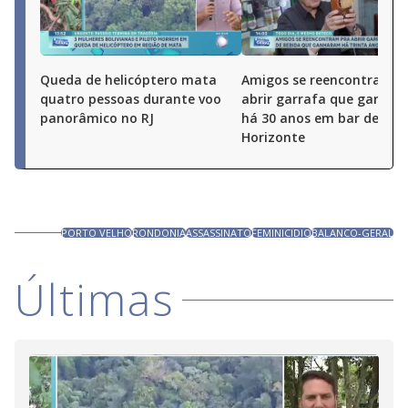
Queda de helicóptero mata
Amigos se reencontram p
quatro pessoas durante voo
abrir garrafa que ganha
panorâmico no RJ
há 30 anos em bar de Bel
Horizonte
PORTO VELHO
RONDONIA
ASSASSINATO
FEMINICIDIO
BALANCO-GERAL
Últimas