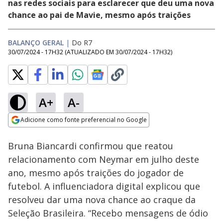
nas redes sociais para esclarecer que deu uma nova
chance ao pai de Mavie, mesmo após traições
BALANÇO GERAL
|
Do R7
30/07/2024 - 17H32
(ATUALIZADO EM
30/07/2024 - 17H32
)
A+
A-
Loaded
:
20.08%
Adicione como fonte preferencial no Google
Ativar
Som
Opens in new window
Bruna Biancardi confirmou que reatou
relacionamento com Neymar em julho deste
ano, mesmo após traições do jogador de
futebol. A influenciadora digital explicou que
resolveu dar uma nova chance ao craque da
Seleção Brasileira. “Recebo mensagens de ódio