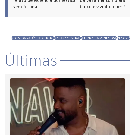
relato de violência doméstica
dá vazamento no andar 
vem à tona
baixo e vizinho quer R$ 50
BLOG DA FABÍOLA REIPERT
BALANCO GERAL
A HORA DA VENENOSA
RECORD
Últimas