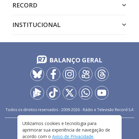
RECORD
INSTITUCIONAL
BALANÇO GERAL
Todos os direitos reservados - 2009-
2026
- Rádio e Televisão Record S.A
Utilizamos cookies e tecnologia para
CARREIRA
FALE CONOSCO
PRIVACIDADE
aprimorar sua experiência de navegação de
TERMOS E CONDIÇÕES DE USO
acordo com o
Aviso de Privacidade
.