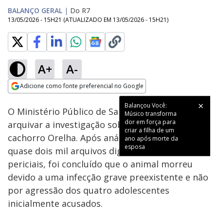
BALANÇO GERAL
|
Do R7
13/05/2026 - 15H21
(ATUALIZADO EM
13/05/2026 - 15H21
)
A+
A-
Loaded
:
18.49%
Adicione como fonte preferencial no Google
Subtitles
Ativar
Som
Opens in new window
Balançou Você:
O Ministério Público de Santa Catarina decidiu
Músico transforma
dor em força para
arquivar a investigação sobre a morte do
criar a filha de um
cachorro Orelha. Após análise detalhada de
ano após morte da
esposa
quase dois mil arquivos digitais e depoimentos
periciais, foi concluído que o animal morreu
devido a uma infecção grave preexistente e não
por agressão dos quatro adolescentes
inicialmente acusados.