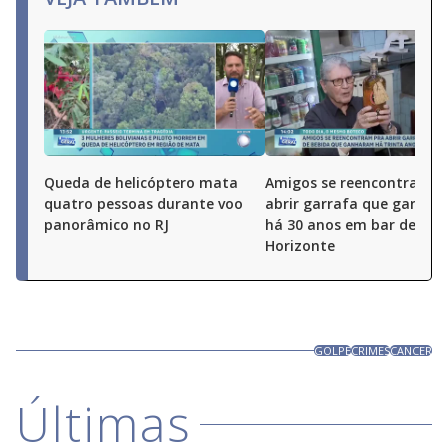
Queda de helicóptero mata
Amigos se reencontram p
quatro pessoas durante voo
abrir garrafa que ganha
panorâmico no RJ
há 30 anos em bar de Bel
Horizonte
GOLPE
CRIMES
CANCER
Últimas