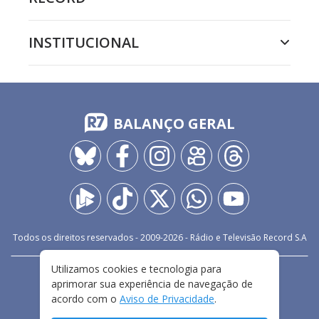
INSTITUCIONAL
BALANÇO GERAL
Todos os direitos reservados - 2009-
2026
- Rádio e Televisão Record S.A
Utilizamos cookies e tecnologia para
CARREIRA
FALE CONOSCO
PRIVACIDADE
aprimorar sua experiência de navegação de
TERMOS E CONDIÇÕES DE USO
acordo com o
Aviso de Privacidade
.