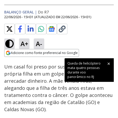
BALANÇO GERAL
|
Do R7
22/06/2026 - 15H31
(ATUALIZADO EM
22/06/2026 - 15H31
)
A+
A-
Loaded
:
27.57%
Adicione como fonte preferencial no Google
Subtitles
Ativar
Som
Opens in new window
Queda de helicóptero
Um casal foi preso por suspeita de usar a
mata quatro pessoas
durante voo
própria filha em um golpe de falsa doença para
panorâmico no RJ
arrecadar dinheiro. A mãe vendia rifas,
alegando que a filha de três anos estava em
tratamento contra o câncer. O golpe aconteceu
em academias da região de Catalão (GO) e
Caldas Novas (GO).