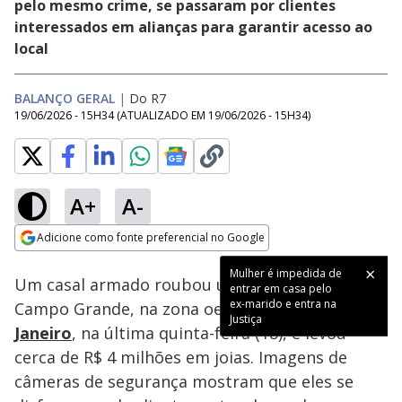
pelo mesmo crime, se passaram por clientes
interessados em alianças para garantir acesso ao
local
BALANÇO GERAL
|
Do R7
19/06/2026 - 15H34
(ATUALIZADO EM
19/06/2026 - 15H34
)
A+
A-
Loaded
:
49.50%
Adicione como fonte preferencial no Google
Subtitles
Ativar
Som
Opens in new window
Um casal armado roubou uma joalheria em
Campo Grande, na zona oeste do
Rio de
Janeiro
, na última quinta-feira (18), e levou
cerca de R$ 4 milhões em joias. Imagens de
câmeras de segurança mostram que eles se