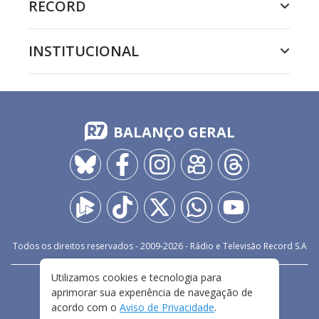
RECORD
INSTITUCIONAL
BALANÇO GERAL
Todos os direitos reservados - 2009-
2026
- Rádio e Televisão Record S.A
Utilizamos cookies e tecnologia para
CARREIRA
FALE CONOSCO
PRIVACIDADE
aprimorar sua experiência de navegação de
TERMOS E CONDIÇÕES DE USO
acordo com o
Aviso de Privacidade
.