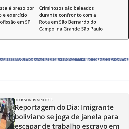
ista é preso por
Criminosos são baleados
o e exercício
durante confronto com a
rofissão em SP
Rota em São Bernardo do
Campo, na Grande São Paulo
LANE BEZERRA
JUSTIÇA
LAVAGEM DE DINHEIRO
PCC (PRIMEIRO COMANDO DA CAPITAL)
DO R7
/
HÁ 39 MINUTOS
Reportagem do Dia: Imigrante
boliviano se joga de janela para
escapar de trabalho escravo em