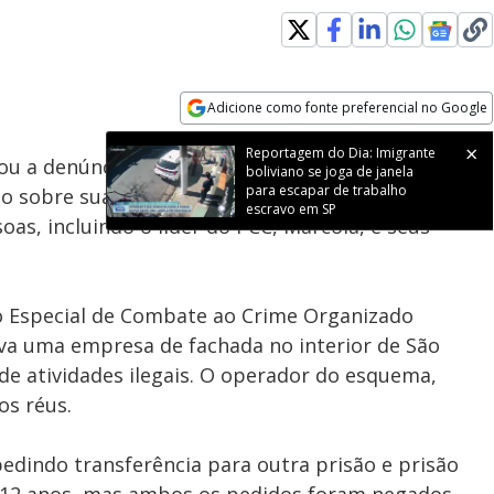
Adicione como fonte preferencial no Google
Subtitles
Velocidade
Opens in new window
Reportagem do Dia: Imigrante
ou a denúncia do Ministério Público contra Deolane
boliviano se joga de janela
para escapar de trabalho
o sobre sua suposta ligação com o Primeiro
escravo em SP
as, incluindo o líder do PCC, Marcola, e seus
po Especial de Combate ao Crime Organizado
va uma empresa de fachada no interior de São
 de atividades ilegais. O operador do esquema,
os réus.
pedindo transferência para outra prisão e prisão