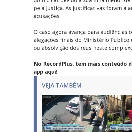
domiciliar devido à sua filha menor 
pela Justiça. As justificativas foram a
acusações.
O caso agora avança para audiências 
alegações finais do Ministério Público
ou absolvição dos réus neste complex
No RecordPlus, tem mais conteúdo da
app
aqui!
VEJA TAMBÉM