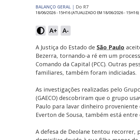
BALANÇO GERAL
|
Do R7
18/06/2026 - 15H16
(ATUALIZADO EM
18/06/2026 - 15H16
)
Loaded
:
30.13%
A+
A-
Ativar
Som
A Justiça do Estado de
São Paulo
aceit
Bezerra, tornando-a ré em um process
Comando da Capital (PCC). Outras pesso
familiares, também foram indiciadas.
As investigações realizadas pelo Gru
(GAECO) descobriram que o grupo usa
Paulo para lavar dinheiro proveniente
Everton de Sousa, também está entre 
A defesa de Deolane tentou recorrer, 