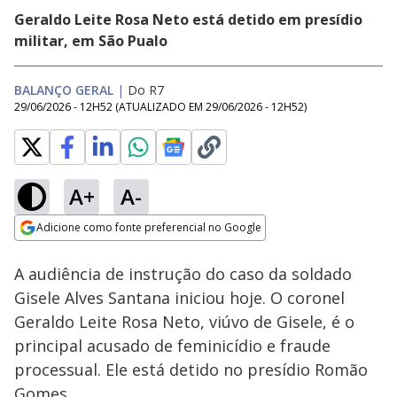
Geraldo Leite Rosa Neto está detido em presídio
militar, em São Pualo
BALANÇO GERAL
|
Do R7
29/06/2026 - 12H52
(ATUALIZADO EM
29/06/2026 - 12H52
)
A+
A-
Loaded
:
19.01%
Adicione como fonte preferencial no Google
Subtitles
Ativar
Som
Opens in new window
Balançou Você:
A audiência de instrução do caso da soldado
Músico transforma
dor em força para
Gisele Alves Santana iniciou hoje. O coronel
criar a filha de um
Geraldo Leite Rosa Neto, viúvo de Gisele, é o
ano após morte da
esposa
principal acusado de feminicídio e fraude
processual. Ele está detido no presídio Romão
Gomes.