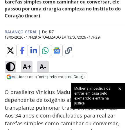
tarefas simples como caminhar ou conversar, ele
passou por uma cirurgia complexa no Instituto do
Coração (Incor)
BALANÇO GERAL
|
Do R7
13/05/2026 - 17H29
(ATUALIZADO EM
13/05/2026 - 17H29
)
A+
A-
Loaded
:
27.79%
Adicione como fonte preferencial no Google
Subtitles
Ativar
Som
Opens in new window
Mulher é impedida de
O brasileiro Vinícius Madureira viveu anos
entrar em casa pelo
ex-marido e entra na
dependente de oxigênio até que um
Justiça
transplante pulmonar transformou sua vida.
Aos 34 anos e com dificuldades para realizar
tarefas simples como caminhar ou conversar,