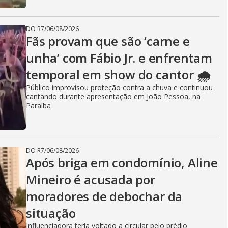
DO R7
/
06/08/2026
Fãs provam que são ‘carne e
unha’ com Fábio Jr. e enfrentam
temporal em show do cantor 🌧️
Público improvisou proteção contra a chuva e continuou
cantando durante apresentação em João Pessoa, na
Paraíba
DO R7
/
06/08/2026
Após briga em condomínio, Aline
Mineiro é acusada por
moradores de debochar da
situação
Influenciadora teria voltado a circular pelo prédio