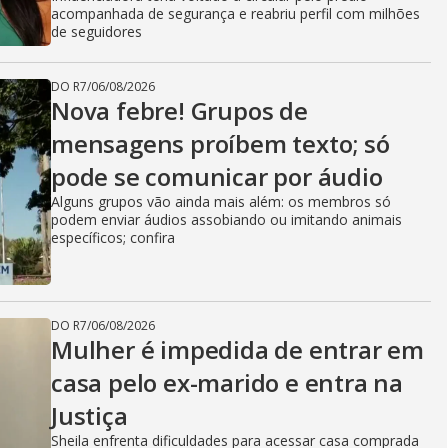
acompanhada de segurança e reabriu perfil com milhões
de seguidores
DO R7
/
06/08/2026
Nova febre! Grupos de
mensagens proíbem texto; só
pode se comunicar por áudio
Alguns grupos vão ainda mais além: os membros só
podem enviar áudios assobiando ou imitando animais
específicos; confira
DO R7
/
06/08/2026
Mulher é impedida de entrar em
casa pelo ex-marido e entra na
Justiça
Sheila enfrenta dificuldades para acessar casa comprada