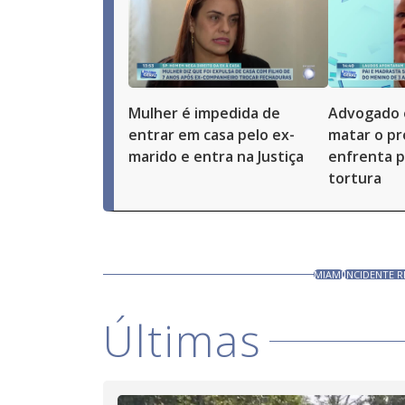
Mulher é impedida de
Advogado 
entrar em casa pelo ex-
matar o pró
marido e entra na Justiça
enfrenta p
tortura
MIAMI
INCIDENTE 
Últimas