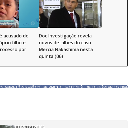
é acusado de
Doc Investigação revela
prio filho e
novos detalhes do caso
rocesso por
Mércia Nakashima nesta
quinta (06)
RESTAURANTE
GARÇOM
COMPORTAMENTO DO CLIENTE
APOIO LOCAL
BALANÇO GERAL
DO R7
/
06/08/2026