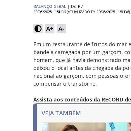
BALANÇO GERAL
|
Do R7
20/05/2025 - 15H36
(ATUALIZADO EM
20/05/2025 - 15H36
)
Loaded
:
44.40%
A+
A-
Ativar
Som
Em um restaurante de frutos do mar 
bandeja carregada por um garçom, co
homem, que já havia demonstrado mau
deixou o local antes da chegada da pol
nacional ao garçom, com pessoas ofer
compensar o transtorno.
Assista aos conteúdos da RECORD de 
VEJA TAMBÉM