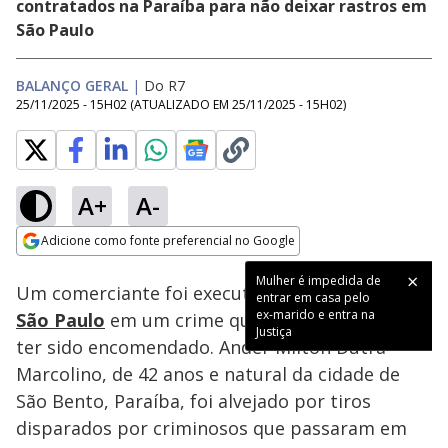
contratados na Paraíba para não deixar rastros em
São Paulo
BALANÇO GERAL
|
Do R7
25/11/2025 - 15H02
(ATUALIZADO EM
25/11/2025 - 15H02
)
A+
A-
Loaded
:
16.86%
Adicione como fonte preferencial no Google
Subtitles
Ativar
Som
Opens in new window
Mulher é impedida de
Um comerciante foi executado na zona leste de
entrar em casa pelo
ex-marido e entra na
São Paulo
em um crime que a polícia acredita
Justiça
ter sido encomendado. Ander Milton Dutra
Marcolino, de 42 anos e natural da cidade de
São Bento, Paraíba, foi alvejado por tiros
disparados por criminosos que passaram em