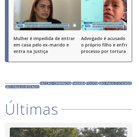
Mulher é impedida de entrar
Advogado é acusado de 
em casa pelo ex-marido e
o próprio filho e enfrenta
entra na Justiça
processo por tortura
FACÇÃO CRIMINOSA
PARAÍBA
POLÍCIA
SÃO PAULO (CIDADE)
SÃO PAULO (ESTADO)
Últimas