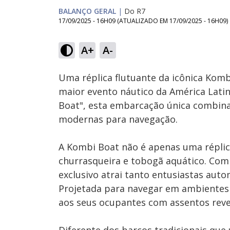
BALANÇO GERAL
|
Do R7
17/09/2025 - 16H09
(ATUALIZADO EM
17/09/2025 - 16H09
)
Loaded
:
26.32%
A+
A-
Ativar
Som
Uma réplica flutuante da icônica Kom
maior evento náutico da América Latin
Boat", esta embarcação única combina 
modernas para navegação.
A Kombi Boat não é apenas uma réplic
churrasqueira e tobogã aquático. Com
exclusivo atrai tanto entusiastas aut
Projetada para navegar em ambientes
aos seus ocupantes com assentos reve