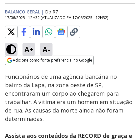
BALANÇO GERAL
|
Do R7
17/06/2025 - 12H32
(ATUALIZADO EM
17/06/2025 - 12H32
)
A+
A-
Loaded
:
100.00%
Adicione como fonte preferencial no Google
Subtitles
Ativar
Som
Opens in new window
Funcionários de uma agência bancária no
bairro da Lapa, na zona oeste de SP,
encontraram um corpo ao chegarem para
trabalhar. A vítima era um homem em situação
de rua. As causas da morte ainda não foram
determinadas.
Assista aos conteúdos da RECORD de graça e