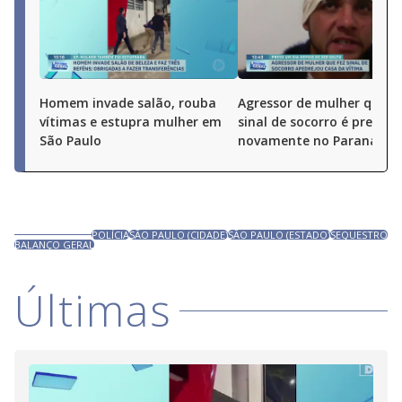
Homem invade salão, rouba
Agressor de mulher que f
vítimas e estupra mulher em
sinal de socorro é preso
São Paulo
novamente no Paraná
POLÍCIA
SÃO PAULO (CIDADE)
SÃO PAULO (ESTADO)
SEQUESTRO
BALANÇO GERAL
Últimas