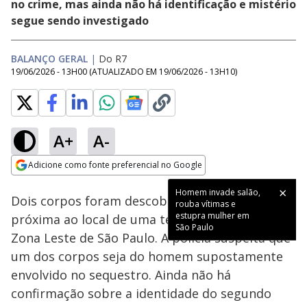
no crime, mas ainda não há identificação e mistério
segue sendo investigado
BALANÇO GERAL
|
Do R7
19/06/2026 - 13H00
(ATUALIZADO EM
19/06/2026 - 13H10
)
A+
A-
Loaded
:
20.11%
Adicione como fonte preferencial no Google
Subtitles
Ativar
Som
Opens in new window
Homem invade salão,
Dois corpos foram descobertos em área
rouba vítimas e
estupra mulher em
próxima ao local de uma tentativa de rapto na
São Paulo
Zona Leste de São Paulo. A polícia suspeita que
um dos corpos seja do homem supostamente
envolvido no sequestro. Ainda não há
confirmação sobre a identidade do segundo