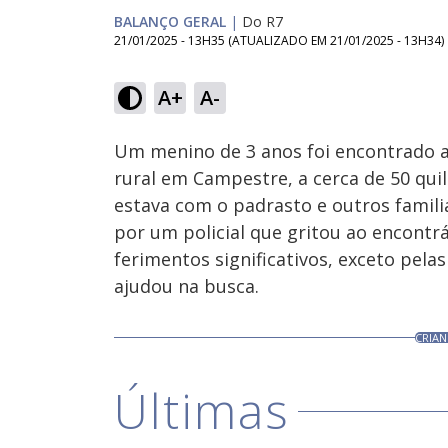
BALANÇO GERAL
|
Do R7
21/01/2025 - 13H35
(ATUALIZADO EM
21/01/2025 - 13H34
)
Loaded
:
45.68%
A+
A-
Ativar
Som
Um menino de 3 anos foi encontrado 
rural em Campestre, a cerca de 50 qui
estava com o padrasto e outros famili
por um policial que gritou ao encontrá
ferimentos significativos, exceto pela
ajudou na busca.
CRIAN
Últimas