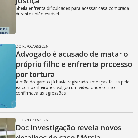
Justiça
Sheila enfrenta dificuldades para acessar casa comprada
durante união estável
DO R7
/
06/08/2026
Advogado é acusado de matar o
próprio filho e enfrenta processo
por tortura
A mãe do garoto já havia registrado ameaças feitas pelo
ex-companheiro e divulgou um vídeo onde o filho
confirmava as agressões
DO R7
/
06/08/2026
Doc Investigação revela novos
detalhes do caso Mércia