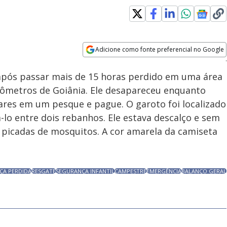
Adicione como fonte preferencial no Google
Subtitles
Velocidade
Opens in new window
após passar mais de 15 horas perdido em uma área
lômetros de Goiânia. Ele desapareceu enquanto
ares em um pesque e pague. O garoto foi localizado
-lo entre dois rebanhos. Ele estava descalço e sem
s picadas de mosquitos. A cor amarela da camiseta
ÇA PERDIDA
RESGATE
SEGURANÇA INFANTIL
CAMPESTRE
EMERGÊNCIA
BALANÇO GERAL