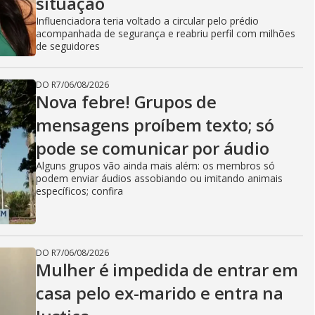
situação
Influenciadora teria voltado a circular pelo prédio
acompanhada de segurança e reabriu perfil com milhões
de seguidores
DO R7
/
06/08/2026
Nova febre! Grupos de
mensagens proíbem texto; só
pode se comunicar por áudio
Alguns grupos vão ainda mais além: os membros só
podem enviar áudios assobiando ou imitando animais
específicos; confira
DO R7
/
06/08/2026
Mulher é impedida de entrar em
casa pelo ex-marido e entra na