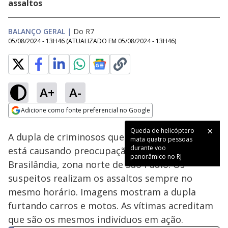
assaltos
BALANÇO GERAL
|
Do R7
05/08/2024 - 13H46
(ATUALIZADO EM
05/08/2024 - 13H46
)
A+
A-
Loaded
:
23.02%
Adicione como fonte preferencial no Google
Subtitles
Ativar
Som
Opens in new window
Queda de helicóptero
A dupla de criminosos que atua na madrugada
mata quatro pessoas
durante voo
está causando preocupação nos moradores da
panorâmico no RJ
Brasilândia, zona norte de São Paulo. Os
suspeitos realizam os assaltos sempre no
mesmo horário. Imagens mostram a dupla
furtando carros e motos. As vítimas acreditam
que são os mesmos indivíduos em ação.