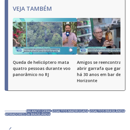
VEJA TAMBÉM
Queda de helicóptero mata
Amigos se reencontram p
quatro pessoas durante voo
abrir garrafa que ganha
panorâmico no RJ
há 30 anos em bar de Bel
Horizonte
BALANÇO GERAL
ASSALTOS MADRUGADA
ASSALTOS BRASILÂNDIA
MORADORES DA BRASILÂNDIA