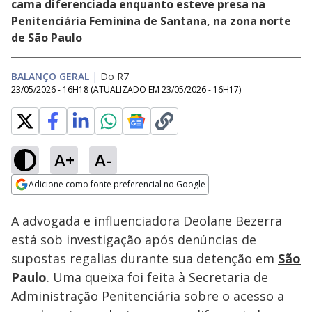
cama diferenciada enquanto esteve presa na
Penitenciária Feminina de Santana, na zona norte
de São Paulo
BALANÇO GERAL
|
Do R7
23/05/2026 - 16H18
(ATUALIZADO EM
23/05/2026 - 16H17
)
A+
A-
Loaded
:
8.40%
Adicione como fonte preferencial no Google
Subtitles
Ativar
Som
Opens in new window
A advogada e influenciadora Deolane Bezerra
está sob investigação após denúncias de
supostas regalias durante sua detenção em
São
Paulo
. Uma queixa foi feita à Secretaria de
Administração Penitenciária sobre o acesso a