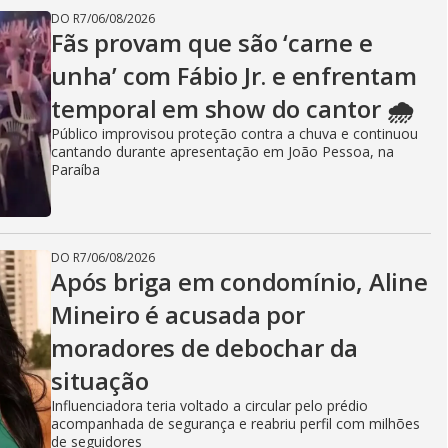
DO R7
/
06/08/2026
Fãs provam que são ‘carne e
unha’ com Fábio Jr. e enfrentam
temporal em show do cantor 🌧️
Público improvisou proteção contra a chuva e continuou
cantando durante apresentação em João Pessoa, na
Paraíba
DO R7
/
06/08/2026
Após briga em condomínio, Aline
Mineiro é acusada por
moradores de debochar da
situação
Influenciadora teria voltado a circular pelo prédio
acompanhada de segurança e reabriu perfil com milhões
de seguidores