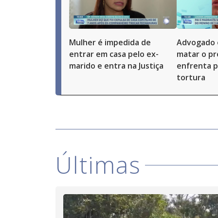
Mulher é impedida de
Advogado 
entrar em casa pelo ex-
matar o pró
marido e entra na Justiça
enfrenta p
tortura
Últimas