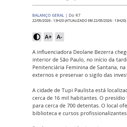
BALANÇO GERAL
|
Do R7
22/05/2026 - 13H20
(ATUALIZADO EM
22/05/2026 - 13H20
)
Loaded
:
23.77%
A+
A-
Ativar
Som
A influenciadora Deolane Bezerra cheg
interior de São Paulo, no início da tard
Penitenciária Feminina de Santana, na 
externos e preservar o sigilo das inves
A cidade de Tupi Paulista está localiz
cerca de 16 mil habitantes. O presídi
para cerca de 700 detentas. O local o
biblioteca e cursos profissionalizantes