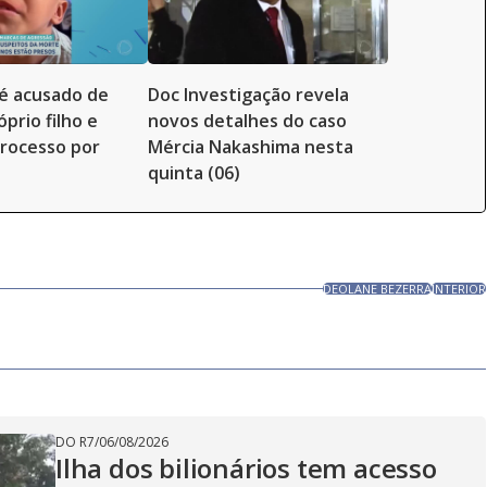
é acusado de
Doc Investigação revela
prio filho e
novos detalhes do caso
rocesso por
Mércia Nakashima nesta
quinta (06)
DEOLANE BEZERRA
INTERIOR
DO R7
/
06/08/2026
Ilha dos bilionários tem acesso