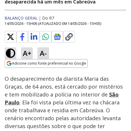
desaparecida há um mês em Cabreúva
BALANÇO GERAL
|
Do R7
14/05/2026 - 15H06
(ATUALIZADO EM
14/05/2026 - 15H05
)
A+
A-
Loaded
:
16.52%
Adicione como fonte preferencial no Google
Subtitles
Ativar
Som
Opens in new window
Balançou Você:
O desaparecimento da diarista Maria das
Músico transforma
dor em força para
Graças, de 64 anos, está cercado por mistérios
criar a filha de um
e tem mobilizado a polícia no interior de
São
ano após morte da
esposa
Paulo
. Ela foi vista pela última vez na chácara
onde trabalhava e residia em Cabreúva. O
cenário encontrado pelas autoridades levanta
diversas questões sobre o que pode ter