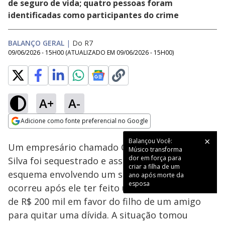
de seguro de vida; quatro pessoas foram
identificadas como participantes do crime
BALANÇO GERAL
|
Do R7
09/06/2026 - 15H00
(ATUALIZADO EM
09/06/2026 - 15H00
)
A+
A-
Loaded
:
34.50%
Adicione como fonte preferencial no Google
Subtitles
Ativar
Som
Opens in new window
Balançou Você:
Um empresário chamado Cristiano Barbosa da
Músico transforma
dor em força para
Silva foi sequestrado e assassinado em um
criar a filha de um
esquema envolvendo um seguro de vida. O caso
ano após morte da
esposa
ocorreu após ele ter feito um seguro no valor
de R$ 200 mil em favor do filho de um amigo
para quitar uma dívida. A situação tomou