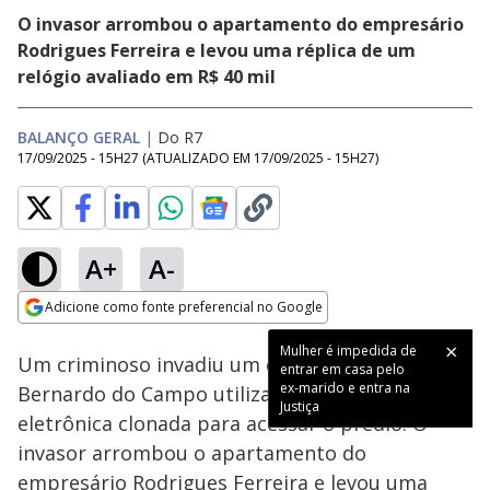
O invasor arrombou o apartamento do empresário
Rodrigues Ferreira e levou uma réplica de um
relógio avaliado em R$ 40 mil
BALANÇO GERAL
|
Do R7
17/09/2025 - 15H27
(ATUALIZADO EM
17/09/2025 - 15H27
)
A+
A-
Loaded
:
20.02%
Adicione como fonte preferencial no Google
Subtitles
Ativar
Som
Opens in new window
Mulher é impedida de
Um criminoso invadiu um condomínio em São
entrar em casa pelo
ex-marido e entra na
Bernardo do Campo utilizando uma tag
Justiça
eletrônica clonada para acessar o prédio. O
invasor arrombou o apartamento do
empresário Rodrigues Ferreira e levou uma