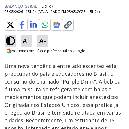
BALANÇO GERAL
|
Do R7
25/05/2026 - 15H24
(ATUALIZADO EM
25/05/2026 - 15H24
)
A+
A-
Loaded
:
7.99%
Adicione como fonte preferencial no Google
Ativar
Som
Opens in new window
Uma nova tendência entre adolescentes está
preocupando pais e educadores no Brasil: o
consumo do chamado "Purple Drink". A bebida
é uma mistura de refrigerante com balas e
medicamentos que podem incluir anestésicos.
Originada nos Estados Unidos, essa prática já
chegou ao Brasil e tem sido relatada em várias
cidades. Recentemente, um estudante de 15
anos foi internado em estado grave após