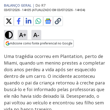
BALANÇO GERAL
|
Do R7
03/07/2026 - 14H35
(ATUALIZADO EM
03/07/2026 - 14H34
)
A+
A-
Loaded
:
44.53%
Adicione como fonte preferencial no Google
Subtitles
Ativar
Som
Opens in new window
Uma tragédia ocorreu em Plantation, perto de
Miami, quando um menino prestes a completar
dois anos perdeu a vida após ser esquecido
dentro de um carro. O incidente aconteceu
quando o pai da criança retornou à creche para
buscá-lo e foi informado pelas professoras que
ele não havia sido deixado lá. Desesperado, o
pai voltou ao veículo e encontrou seu filho sem
vida no banco traseiro.