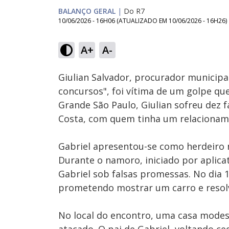
BALANÇO GERAL
|
Do R7
10/06/2026 - 16H06
(ATUALIZADO EM
10/06/2026 - 16H26
)
Loaded
:
7.33%
A+
A-
Ativar
Som
Giulian Salvador, procurador municipa
concursos", foi vítima de um golpe qu
Grande São Paulo, Giulian sofreu dez 
Costa, com quem tinha um relaciona
Gabriel apresentou-se como herdeiro m
Durante o namoro, iniciado por aplicat
Gabriel sob falsas promessas. No dia
prometendo mostrar um carro e resolv
No local do encontro, uma casa modesta