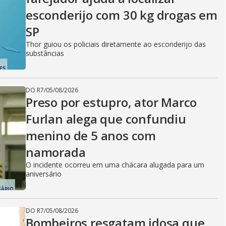
esconderijo com 30 kg drogas em
SP
Thor guiou os policiais diretamente ao esconderijo das
substâncias
DO R7
/
05/08/2026
Preso por estupro, ator Marco
Furlan alega que confundiu
menino de 5 anos com
namorada
O incidente ocorreu em uma chácara alugada para um
aniversário
DO R7
/
05/08/2026
Bombeiros resgatam idosa que