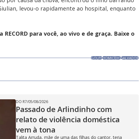
edo por causa da chuva, encontrou o filho barrando
iulian, levou-o rapidamente ao hospital, enquanto
 RECORD para você, ao vivo e de graça. Baixe o
GOLPE
HOMICÍDIO
SALVADOR
DO R7
/
05/08/2026
Passado de Arlindinho com
relato de violência doméstica
vem à tona
Talita Arruda, mãe de uma das filhas do cantor, teria