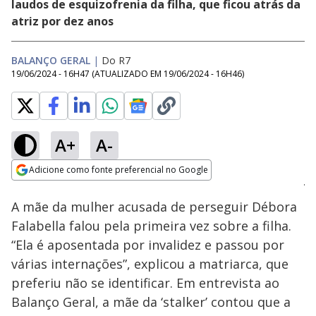
laudos de esquizofrenia da filha, que ficou atrás da
atriz por dez anos
BALANÇO GERAL
|
Do R7
19/06/2024 - 16H47
(ATUALIZADO EM
19/06/2024 - 16H46
)
A+
A-
Loaded
:
26.31%
Adicione como fonte preferencial no Google
Ativar
Som
Opens in new window
A mãe da mulher acusada de perseguir Débora
Falabella falou pela primeira vez sobre a filha.
“Ela é aposentada por invalidez e passou por
várias internações”, explicou a matriarca, que
preferiu não se identificar. Em entrevista ao
Balanço Geral, a mãe da ‘stalker’ contou que a