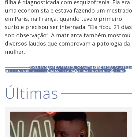
filha é diagnosticada com esquizofrenia. Ela era
uma economista e estava fazendo um mestrado
em Paris, na França, quando teve o primeiro
surto e precisou ser internada. “Ela ficou 21 dias
sob observação”. A matriarca também mostrou
diversos laudos que comprovam a patologia da
mulher.
EXCLUSIVO
MÃE DA PERSEGUIDORA
STALKER
DÉBORA FALABELLA
BLOG DA FABÍOLA REIPERT
BALANCO GERAL
A HORA DA VENENOSA
RECORD
Últimas