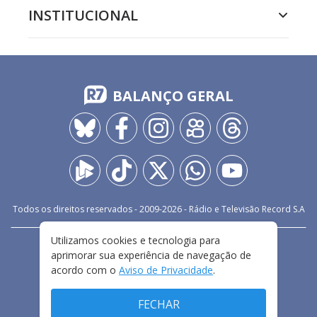
INSTITUCIONAL
BALANÇO GERAL
Todos os direitos reservados - 2009-
2026
- Rádio e Televisão Record S.A
Utilizamos cookies e tecnologia para
CARREIRA
FALE CONOSCO
PRIVACIDADE
aprimorar sua experiência de navegação de
TERMOS E CONDIÇÕES DE USO
acordo com o
Aviso de Privacidade
.
FECHAR