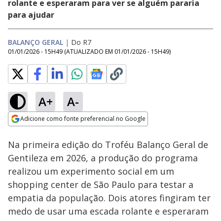
rolante e esperaram para ver se alguém pararia
para ajudar
BALANÇO GERAL
|
Do R7
01/01/2026 - 15H49
(ATUALIZADO EM
01/01/2026 - 15H49
)
A+
A-
Loaded
:
8.21%
Adicione como fonte preferencial no Google
Subtitles
Ativar
Som
Opens in new window
Na primeira edição do Troféu Balanço Geral de
Gentileza em 2026, a produção do programa
realizou um experimento social em um
shopping center de São Paulo para testar a
empatia da população. Dois atores fingiram ter
medo de usar uma escada rolante e esperaram