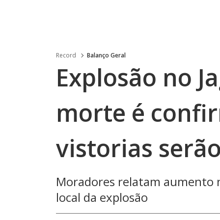
Record
Balanço Geral
Explosão no J
morte é confi
vistorias serã
Moradores relatam aumento n
local da explosão