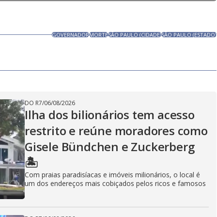
GOVERNADOR
MORTE
SÃO PAULO (CIDADE)
SÃO PAULO (ESTADO)
DO R7
/
06/08/2026
Ilha dos bilionários tem acesso
restrito e reúne moradores como
Gisele Bündchen e Zuckerberg
🏝️
Com praias paradisíacas e imóveis milionários, o local é
um dos endereços mais cobiçados pelos ricos e famosos