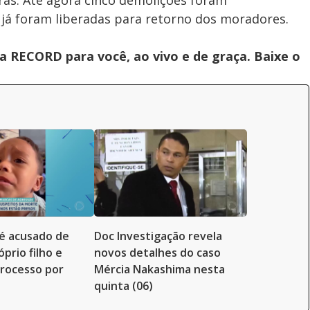
ras. Até agora cinco demolições foram
 já foram liberadas para retorno dos moradores.
 RECORD para você, ao vivo e de graça. Baixe o
é acusado de
Doc Investigação revela
prio filho e
novos detalhes do caso
rocesso por
Mércia Nakashima nesta
quinta (06)