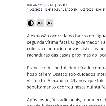
BALANÇO GERAL
|
Do R7
14/05/2026 - 13H13
(ATUALIZADO EM
14/05/2026 - 13H13
)
Loaded
:
77.09%
A+
A-
Ativar
Som
A explosão ocorrida no bairro do Jagu
segunda vítima fatal. O governador Ta
coletiva e anunciou novas vistorias p
rachaduras das casas próximas ao loca
Francisco Altino foi identificado como
hospital em Osasco sob cuidados inten
vítima foi Alexandro, 49 anos, que fal
sepultamento ocorreu nesta quinta-fei
Após inspeções adicionais, o número 