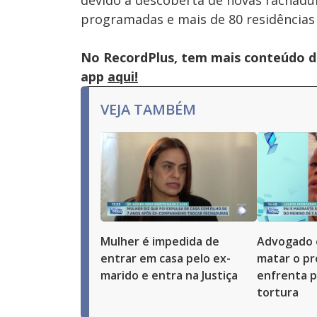
devido à descoberta de novas rachadu
programadas e mais de 80 residências
No RecordPlus, tem mais conteúdo da
app
aqui!
VEJA TAMBÉM
Mulher é impedida de
Advogado 
entrar em casa pelo ex-
matar o pró
marido e entra na Justiça
enfrenta p
tortura