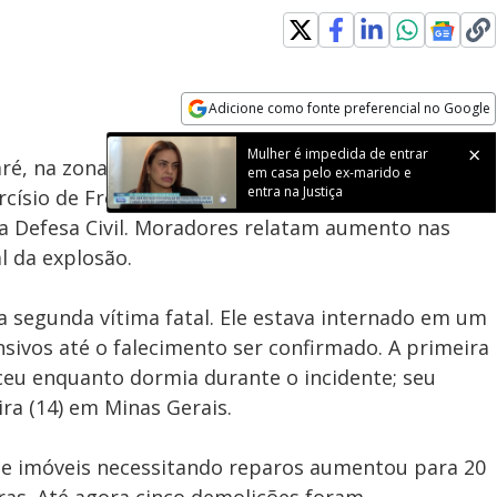
Adicione como fonte preferencial no Google
Subtitles
Velocidade
Opens in new window
Mulher é impedida de entrar
aré, na zona oeste de
São Paulo
, resultou em uma
em casa pelo ex-marido e
entra na Justiça
rcísio de Freitas confirmou a informação durante
ela Defesa Civil. Moradores relatam aumento nas
l da explosão.
 a segunda vítima fatal. Ele estava internado em um
sivos até o falecimento ser confirmado. A primeira
eceu enquanto dormia durante o incidente; seu
ra (14) em Minas Gerais.
de imóveis necessitando reparos aumentou para 20