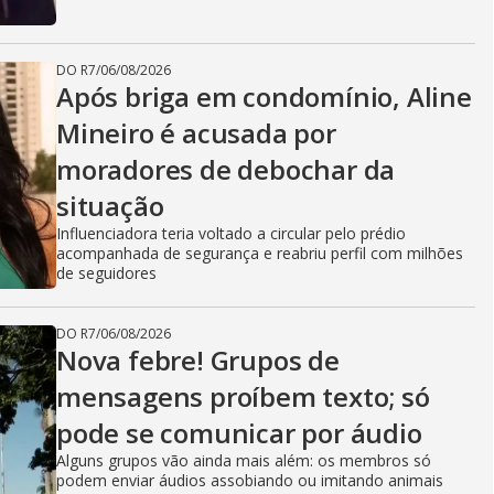
DO R7
/
06/08/2026
Após briga em condomínio, Aline
Mineiro é acusada por
moradores de debochar da
situação
Influenciadora teria voltado a circular pelo prédio
acompanhada de segurança e reabriu perfil com milhões
de seguidores
DO R7
/
06/08/2026
Nova febre! Grupos de
mensagens proíbem texto; só
pode se comunicar por áudio
Alguns grupos vão ainda mais além: os membros só
podem enviar áudios assobiando ou imitando animais