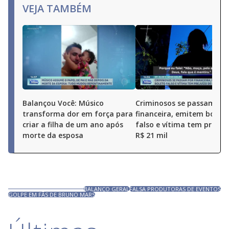
VEJA TAMBÉM
Balançou Você: Músico
Criminosos se passam po
transforma dor em força para
financeira, emitem boleto
criar a filha de um ano após
falso e vítima tem prejuí
morte da esposa
R$ 21 mil
BALANÇO GERAL
FALSA PRODUTORAS DE EVENTOS
GOLPE EM FÃS DE BRUNO MARS