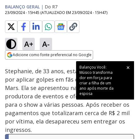
BALANÇO GERAL
|
Do R7
23/09/2024 - 15H45
(ATUALIZADO EM
23/09/2024 - 15H47
)
A+
A-
Loaded
:
25.74%
Adicione como fonte preferencial no Google
Subtitles
Ativar
Som
Opens in new window
Balançou Você:
Stephanie, de 33 anos, está sendo investigada
Músico transforma
dor em força para
por aplicar golpes em fãs do cantor Bruno
criar a filha de um
Mars. Ela se apresentou nas redes sociais como
ano após morte da
esposa
produtora de eventos e ofereceu ingressos
para o show a várias pessoas. Após receber os
pagamentos que totalizaram cerca de R$ 2 mil
por vítima, ela desapareceu sem entregar os
ingressos.