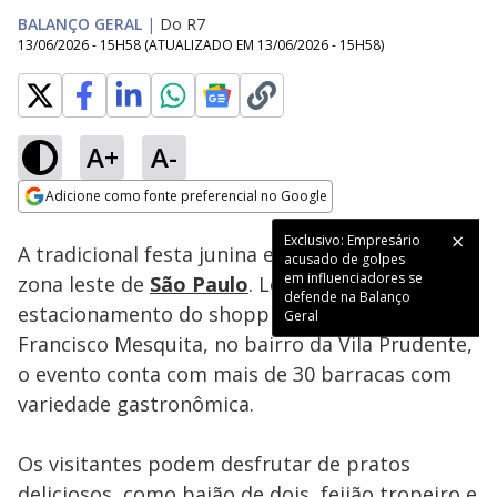
BALANÇO GERAL
|
Do R7
13/06/2026 - 15H58
(ATUALIZADO EM
13/06/2026 - 15H58
)
A+
A-
Loaded
:
39.52%
Adicione como fonte preferencial no Google
Subtitles
Ativar
Som
Opens in new window
Exclusivo: Empresário
A tradicional festa junina está a todo vapor na
acusado de golpes
em influenciadores se
zona leste de
São Paulo
. Localizada no
defende na Balanço
estacionamento do shopping na Avenida Dr.
Geral
Francisco Mesquita, no bairro da Vila Prudente,
o evento conta com mais de 30 barracas com
variedade gastronômica.
Os visitantes podem desfrutar de pratos
deliciosos, como baião de dois, feijão tropeiro e