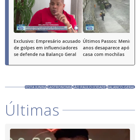
Exclusivo: Empresário acusado
Últimos Passos: Menina d
de golpes em influenciadores
anos desaparece após sai
se defende na Balanço Geral
casa com mochilas
FESTA JUNINA
GASTRONOMIA
SÃO PAULO (CIDADE)
BALANCO-GERAL
Últimas