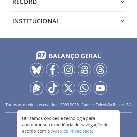
RECORD
INSTITUCIONAL
BALANÇO GERAL
Todos os direitos reservados - 2009-
2026
- Rádio e Televisão Record S.A
Utilizamos cookies e tecnologia para
CARREIRA
FALE CONOSCO
PRIVACIDADE
aprimorar sua experiência de navegação de
TERMOS E CONDIÇÕES DE USO
acordo com o
Aviso de Privacidade
.