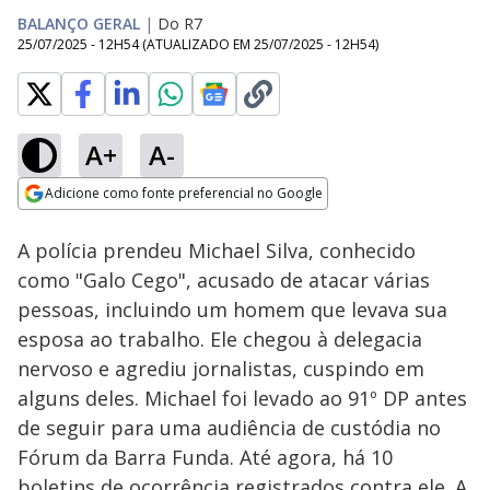
BALANÇO GERAL
|
Do R7
25/07/2025 - 12H54
(ATUALIZADO EM
25/07/2025 - 12H54
)
A+
A-
Loaded
:
31.09%
Adicione como fonte preferencial no Google
Subtitles
Ativar
Som
Opens in new window
A polícia prendeu Michael Silva, conhecido
como "Galo Cego", acusado de atacar várias
pessoas, incluindo um homem que levava sua
esposa ao trabalho. Ele chegou à delegacia
nervoso e agrediu jornalistas, cuspindo em
alguns deles. Michael foi levado ao 91º DP antes
de seguir para uma audiência de custódia no
Fórum da Barra Funda. Até agora, há 10
boletins de ocorrência registrados contra ele. A