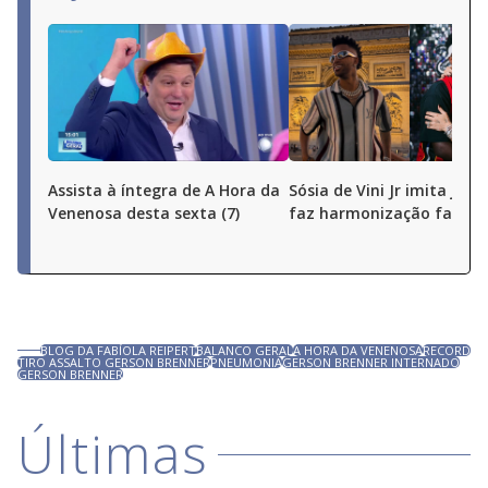
Assista à íntegra de A Hora da
Sósia de Vini Jr imita joga
Venenosa desta sexta (7)
faz harmonização facial
BLOG DA FABÍOLA REIPERT
BALANCO GERAL
A HORA DA VENENOSA
RECORD
TIRO ASSALTO GERSON BRENNER
PNEUMONIA
GERSON BRENNER INTERNADO
GERSON BRENNER
Últimas