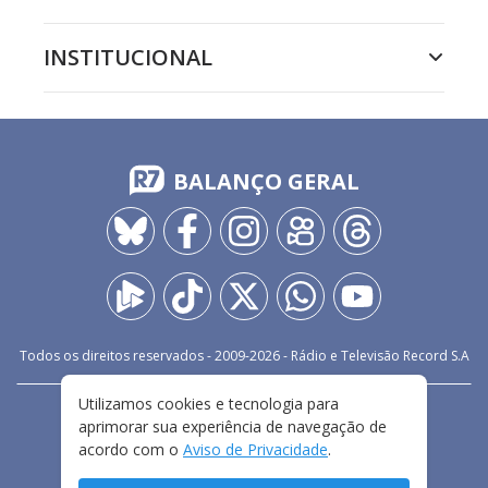
INSTITUCIONAL
BALANÇO GERAL
Todos os direitos reservados - 2009-
2026
- Rádio e Televisão Record S.A
Utilizamos cookies e tecnologia para
CARREIRA
FALE CONOSCO
PRIVACIDADE
aprimorar sua experiência de navegação de
TERMOS E CONDIÇÕES DE USO
acordo com o
Aviso de Privacidade
.