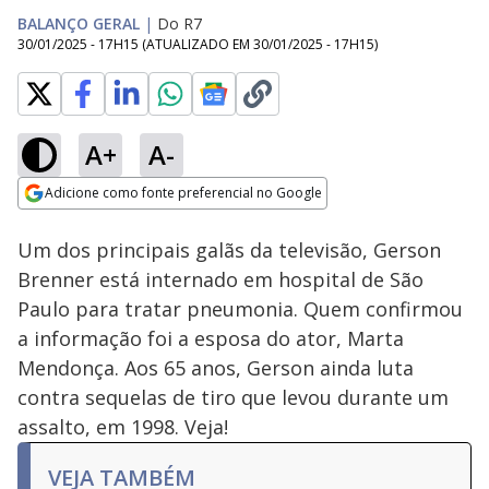
BALANÇO GERAL
|
Do R7
30/01/2025 - 17H15
(ATUALIZADO EM
30/01/2025 - 17H15
)
A+
A-
Loaded
:
67.92%
Adicione como fonte preferencial no Google
Ativar
Som
Opens in new window
Um dos principais galãs da televisão, Gerson
Brenner está internado em hospital de São
Paulo para tratar pneumonia. Quem confirmou
a informação foi a esposa do ator, Marta
Mendonça. Aos 65 anos, Gerson ainda luta
contra sequelas de tiro que levou durante um
assalto, em 1998. Veja!
VEJA TAMBÉM