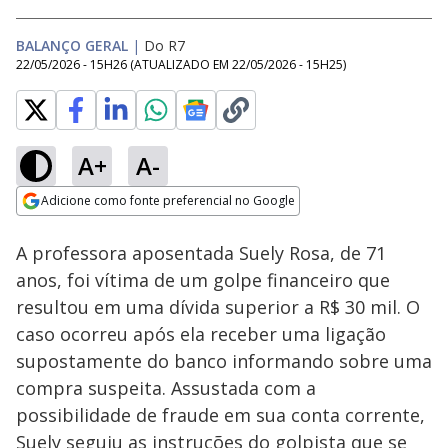
BALANÇO GERAL
|
Do R7
22/05/2026 - 15H26
(ATUALIZADO EM
22/05/2026 - 15H25
)
A+
A-
Loaded
:
16.63%
Adicione como fonte preferencial no Google
Subtitles
Ativar
Som
Opens in new window
A professora aposentada Suely Rosa, de 71
anos, foi vítima de um golpe financeiro que
resultou em uma dívida superior a R$ 30 mil. O
caso ocorreu após ela receber uma ligação
supostamente do banco informando sobre uma
compra suspeita. Assustada com a
possibilidade de fraude em sua conta corrente,
Suely seguiu as instruções do golpista que se