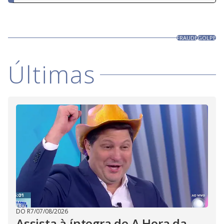
FRAUDE
GOLPE
Últimas
DO R7
/
07/08/2026
Assista à íntegra de A Hora da