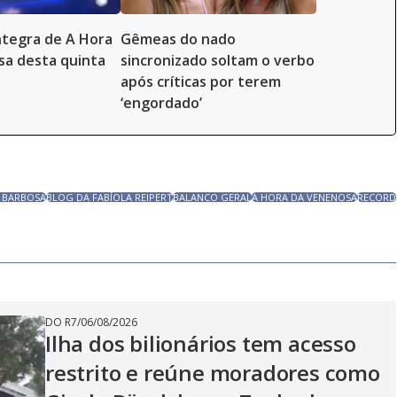
íntegra de A Hora
Gêmeas do nado
a desta quinta
sincronizado soltam o verbo
após críticas por terem
‘engordado’
 BARBOSA
BLOG DA FABÍOLA REIPERT
BALANCO GERAL
A HORA DA VENENOSA
RECORD
DO R7
/
06/08/2026
Ilha dos bilionários tem acesso
restrito e reúne moradores como