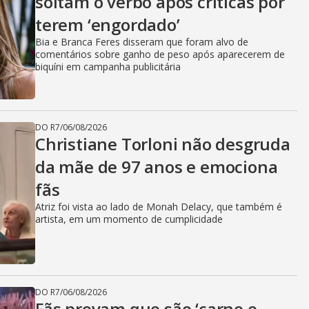
soltam o verbo após críticas por
terem ‘engordado’
Bia e Branca Feres disseram que foram alvo de
comentários sobre ganho de peso após aparecerem de
biquíni em campanha publicitária
DO R7
/
06/08/2026
Christiane Torloni não desgruda
da mãe de 97 anos e emociona
fãs
Atriz foi vista ao lado de Monah Delacy, que também é
artista, em um momento de cumplicidade
DO R7
/
06/08/2026
Fãs provam que são ‘carne e