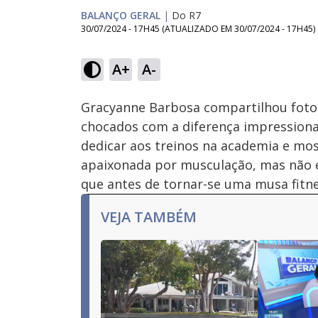
BALANÇO GERAL
|
Do R7
30/07/2024 - 17H45
(ATUALIZADO EM
30/07/2024 - 17H45
)
Loaded
:
77.18%
A+
A-
Ativar
Som
Gracyanne Barbosa compartilhou foto 
chocados com a diferença impressionan
dedicar aos treinos na academia e mos
apaixonada por musculação, mas não e
que antes de tornar-se uma musa fitnes
VEJA TAMBÉM