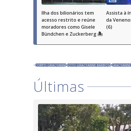
Ilha dos bilionários tem
Assista à 
acesso restrito e reúne
da Venenos
moradores como Gisele
(6)
Bündchen e Zuckerberg 🏝️
CORPO GRACYANNE
FOTO GRACYANNE BARBOSA
GRACYANNE
Últimas