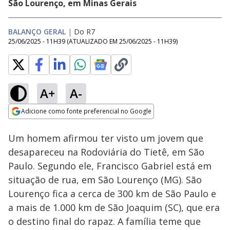
São Lourenço, em Minas Gerais
BALANÇO GERAL
|
Do R7
25/06/2025 - 11H39
(ATUALIZADO EM
25/06/2025 - 11H39
)
A+
A-
Loaded
:
53.08%
Adicione como fonte preferencial no Google
Subtitles
Ativar
Som
Opens in new window
Um homem afirmou ter visto um jovem que
desapareceu na Rodoviária do Tietê, em São
Paulo. Segundo ele, Francisco Gabriel está em
situação de rua, em São Lourenço (MG). São
Lourenço fica a cerca de 300 km de São Paulo e
a mais de 1.000 km de São Joaquim (SC), que era
o destino final do rapaz. A família teme que