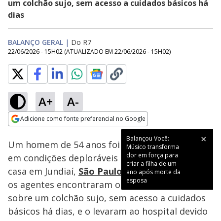
um colchão sujo, sem acesso a cuidados básicos há
dias
BALANÇO GERAL
|
Do R7
22/06/2026 - 15H02
(ATUALIZADO EM
22/06/2026 - 15H02
)
A+
A-
Loaded
:
16.32%
Adicione como fonte preferencial no Google
Subtitles
Ativar
Som
Opens in new window
Balançou Você:
Um homem de 54 anos foi descoberto vivendo
Músico transforma
dor em força para
em condições deploráveis na garagem de sua
criar a filha de um
casa em Jundiaí,
São Paulo
. Ao chegar ao local,
ano após morte da
esposa
os agentes encontraram o homem debilitado
sobre um colchão sujo, sem acesso a cuidados
básicos há dias, e o levaram ao hospital devido