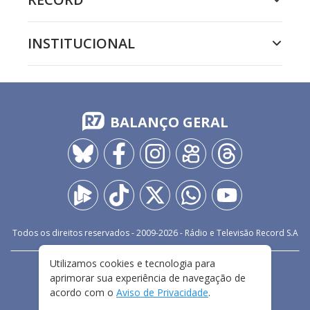
INSTITUCIONAL
BALANÇO GERAL
Todos os direitos reservados - 2009-
2026
- Rádio e Televisão Record S.A
Utilizamos cookies e tecnologia para
CARREIRA
FALE CONOSCO
PRIVACIDADE
aprimorar sua experiência de navegação de
TERMOS E CONDIÇÕES DE USO
acordo com o
Aviso de Privacidade
.