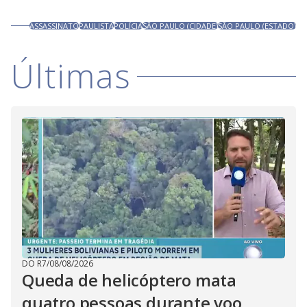
ASSASSINATO
PAULISTA
POLÍCIA
SÃO PAULO (CIDADE)
SÃO PAULO (ESTADO)
Últimas
DO R7
/
08/08/2026
Queda de helicóptero mata
quatro pessoas durante voo