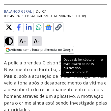
BALANÇO GERAL
|
Do R7
09/04/2026 - 13H18
(ATUALIZADO EM
09/04/2026 - 13H18
)
A+
A-
Loaded
:
77.90%
Adicione como fonte preferencial no Google
Subtitles
Ativar
Som
Opens in new window
Queda de helicóptero
A polícia prendeu Cleison Soares da Silva
mata quatro pessoas
durante voo
Nascimento em Pirituba, zona norte de
São
panorâmico no RJ
Paulo
, sob a acusação de matar Rodrigo. O caso
veio à tona após o desaparecimento da vítima e
a descoberta do relacionamento entre os dois
homens através de um aplicativo. A motivação
para o crime ainda está sendo investigada pelas
autoridades.