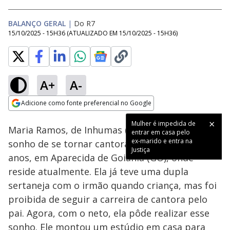
BALANÇO GERAL
|
Do R7
15/10/2025 - 15H36
(ATUALIZADO EM
15/10/2025 - 15H36
)
A+
A-
Loaded
:
29.14%
Adicione como fonte preferencial no Google
Subtitles
Ativar
Som
Opens in new window
Mulher é impedida de
Maria Ramos, de Inhumas (GO), realizou o
entrar em casa pelo
ex-marido e entra na
sonho de se tornar cantora profissional aos 81
Justiça
anos, em Aparecida de Goiânia (GO), onde
reside atualmente. Ela já teve uma dupla
sertaneja com o irmão quando criança, mas foi
proibida de seguir a carreira de cantora pelo
pai. Agora, com o neto, ela pôde realizar esse
sonho. Ele montou um estúdio em casa para