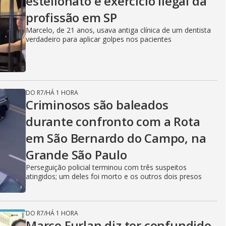
estelionato e exercício ilegal da
profissão em SP
Marcelo, de 21 anos, usava antiga clínica de um dentista
verdadeiro para aplicar golpes nos pacientes
DO R7
/
HÁ 1 HORA
Criminosos são baleados
durante confronto com a Rota
em São Bernardo do Campo, na
Grande São Paulo
Perseguição policial terminou com três suspeitos
atingidos; um deles foi morto e os outros dois presos
DO R7
/
HÁ 1 HORA
Marco Furlan diz ter confundido