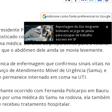
Adicione como fonte preferencial no Google
Subtitles
Velocidade
Opens in new window
Reportagem do Dia: Imigrante
esidente Prudente, no interior de
São Paulo
. Juraci
boliviano se joga de janela
para escapar de trabalho
sticado com insuficiência respiratória foi
escravo em SP
 médica. Durante os preparativos para o velório
m que o abdômen dele ainda se movia levemente.
nica de enfermagem que confirmou sinais vitais no
viço de Atendimento Móvel de Urgência (Samu), e
nde permanece internado em coma na UTI.
lhante ocorrido com Fernanda Policarpo em Bauru.
ta por uma médica do Samu na rodovia, ela também
e recebeu tratamento hospitalar.