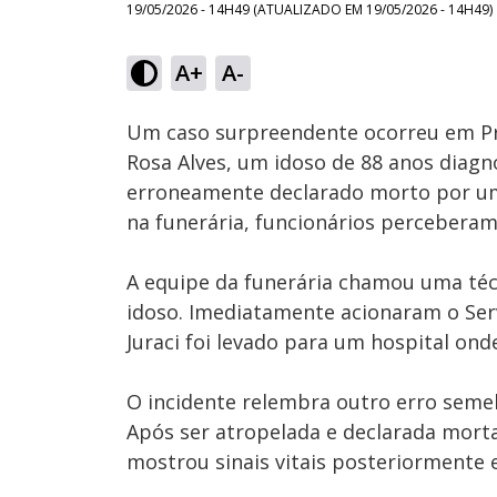
19/05/2026 - 14H49
(ATUALIZADO EM
19/05/2026 - 14H49
)
Loaded
:
16.72%
A+
A-
Ativar
Som
Um caso surpreendente ocorreu em Pr
Rosa Alves, um idoso de 88 anos diagno
erroneamente declarado morto por uma
na funerária, funcionários percebera
A equipe da funerária chamou uma téc
idoso. Imediatamente acionaram o Ser
Juraci foi levado para um hospital o
O incidente relembra outro erro seme
Após ser atropelada e declarada mor
mostrou sinais vitais posteriormente 