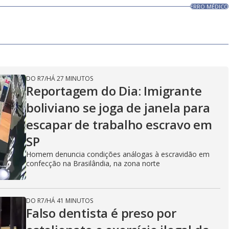
ERRO MÉDICO
DO R7
/
HÁ 27 MINUTOS
Reportagem do Dia: Imigrante
boliviano se joga de janela para
escapar de trabalho escravo em
SP
Homem denuncia condições análogas à escravidão em
confecção na Brasilândia, na zona norte
DO R7
/
HÁ 41 MINUTOS
Falso dentista é preso por