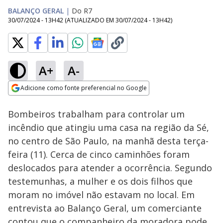
BALANÇO GERAL
|
Do R7
30/07/2024 - 13H42
(ATUALIZADO EM
30/07/2024 - 13H42
)
A+
A-
Loaded
:
17.14%
Adicione como fonte preferencial no Google
Subtitles
Ativar
Som
Opens in new window
Bombeiros trabalham para controlar um
incêndio que atingiu uma casa na região da Sé,
no centro de São Paulo, na manhã desta terça-
feira (11). Cerca de cinco caminhões foram
deslocados para atender a ocorrência. Segundo
testemunhas, a mulher e os dois filhos que
moram no imóvel não estavam no local. Em
entrevista ao Balanço Geral, um comerciante
contou que o companheiro da moradora pode