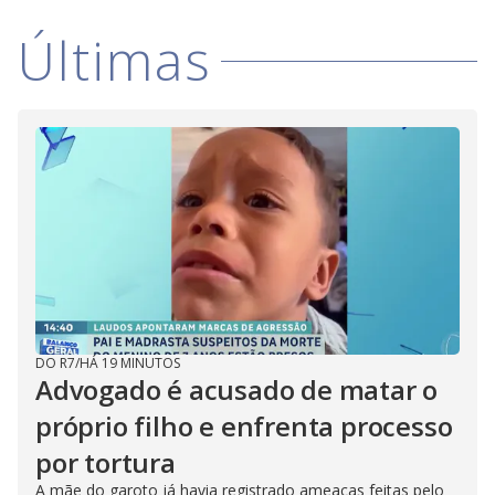
Últimas
DO R7
/
HÁ 19 MINUTOS
Advogado é acusado de matar o
próprio filho e enfrenta processo
por tortura
A mãe do garoto já havia registrado ameaças feitas pelo