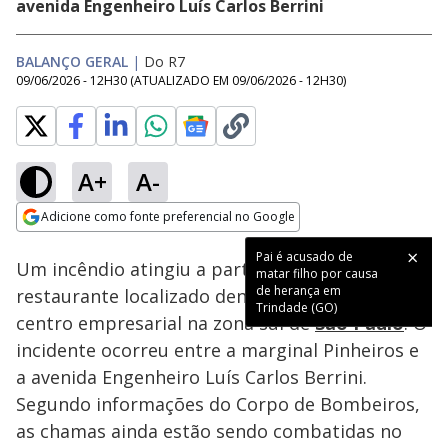
avenida Engenheiro Luís Carlos Berrini
BALANÇO GERAL
|
Do R7
09/06/2026 - 12H30
(ATUALIZADO EM
09/06/2026 - 12H30
)
A+
A-
Loaded
:
100.00%
Adicione como fonte preferencial no Google
Subtitles
Ativar
Som
Opens in new window
Pai é acusado de
Um incêndio atingiu a parte superior de um
matar filho por causa
de herança em
restaurante localizado dentro de um grande
Trindade (GO)
centro empresarial na zona sul de
São Paulo
. O
incidente ocorreu entre a marginal Pinheiros e
a avenida Engenheiro Luís Carlos Berrini.
Segundo informações do Corpo de Bombeiros,
as chamas ainda estão sendo combatidas no