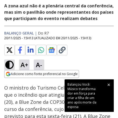
A zona azul não é a plenária central da conferência,
mas sim o pavilhão onde representantes dos países
que participam do evento realizam debates
BALANÇO GERAL
|
Do R7
20/11/2025 - 15H13
(ATUALIZADO EM
20/11/2025 - 15H13
)
A+
A-
Loaded
:
16.02%
Adicione como fonte preferencial no Google
Subtitles
Ativar
Som
Opens in new window
O ministro do Turismo Celso Sabino afirmou
que o incêndio que atingiu, nesta quinta-feira
(20), a Blue Zone da COP30 não deve atrasar o
curso da conferência, cujo término está
previsto para esta sexta-feira (21). A Blue Zone