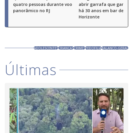
quatro pessoas durante voo
abrir garrafa que ganha
panorâmico no RJ
há 30 anos em bar de Bel
Horizonte
ADOLESCENTES
CRIANÇAS
CRIMES
PEDOFILIA
BALANCO-GERAL
Últimas