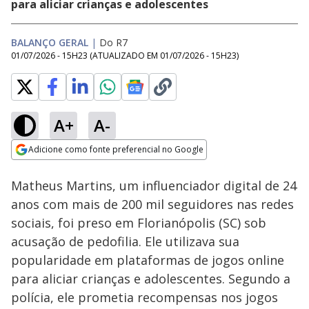
para aliciar crianças e adolescentes
BALANÇO GERAL
|
Do R7
01/07/2026 - 15H23
(ATUALIZADO EM
01/07/2026 - 15H23
)
A+
A-
Loaded
:
16.35%
Adicione como fonte preferencial no Google
Subtitles
Ativar
Som
Opens in new window
Matheus Martins, um influenciador digital de 24
anos com mais de 200 mil seguidores nas redes
sociais, foi preso em Florianópolis (SC) sob
acusação de pedofilia. Ele utilizava sua
popularidade em plataformas de jogos online
para aliciar crianças e adolescentes. Segundo a
polícia, ele prometia recompensas nos jogos