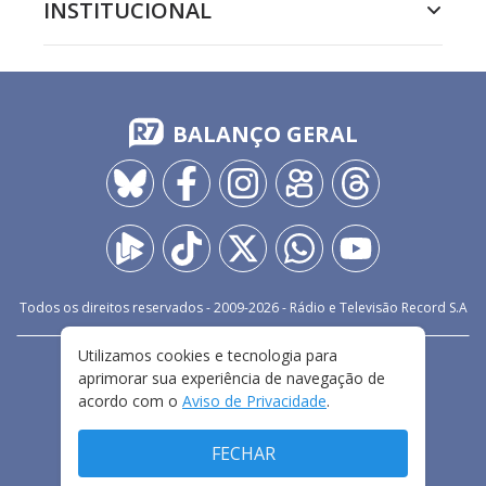
INSTITUCIONAL
BALANÇO GERAL
Todos os direitos reservados - 2009-
2026
- Rádio e Televisão Record S.A
Utilizamos cookies e tecnologia para
CARREIRA
FALE CONOSCO
PRIVACIDADE
aprimorar sua experiência de navegação de
TERMOS E CONDIÇÕES DE USO
acordo com o
Aviso de Privacidade
.
FECHAR