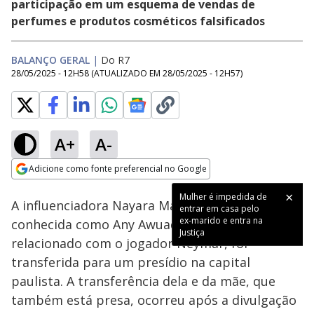
participação em um esquema de vendas de
perfumes e produtos cosméticos falsificados
BALANÇO GERAL
|
Do R7
28/05/2025 - 12H58
(ATUALIZADO EM
28/05/2025 - 12H57
)
A+
A-
Loaded
:
38.41%
Adicione como fonte preferencial no Google
Subtitles
Ativar
Som
Opens in new window
Mulher é impedida de
A influenciadora Nayara Macedo, de 25 anos,
entrar em casa pelo
ex-marido e entra na
conhecida como Any Awuada, que alega ter se
Justiça
relacionado com o jogador Neymar, foi
transferida para um presídio na capital
paulista. A transferência dela e da mãe, que
também está presa, ocorreu após a divulgação