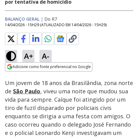
por tentativa de homicídio
BALANÇO GERAL
|
Do R7
14/04/2026 - 15H29
(ATUALIZADO EM
14/04/2026 - 15H29
)
A+
A-
Loaded
:
11.37%
Adicione como fonte preferencial no Google
Subtitles
Ativar
Som
Opens in new window
Um jovem de 18 anos da Brasilândia, zona norte
de
São Paulo
, viveu uma noite que mudou sua
vida para sempre. Caíque foi atingido por um
tiro de fuzil disparado por policiais civis
enquanto se dirigia a uma festa com amigos. O
caso ocorreu quando o delegado José Fernando
e o policial Leonardo Kenji investigavam um