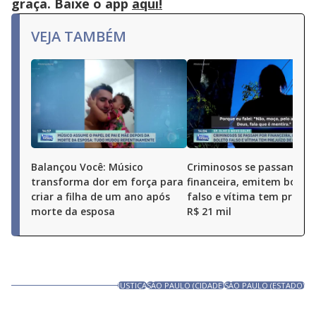
graça. Baixe o app
aqui!
VEJA TAMBÉM
Balançou Você: Músico
Criminosos se passam po
transforma dor em força para
financeira, emitem boleto
criar a filha de um ano após
falso e vítima tem prejuí
morte da esposa
R$ 21 mil
JUSTIÇA
SÃO PAULO (CIDADE)
SÃO PAULO (ESTADO)